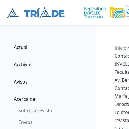
Actual
Inicio
Conta
INVEL
Archivos
Facult
Av. Be
Avisos
Contac
María 
Acerca de
Direct
Sobre la revista
Teléf
revist
Envíos
Contac