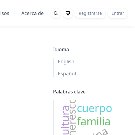
isos
Acerca de
Registrarse
Entrar
Idioma
English
Español
Palabras clave
ameresco
cuerpo
cultura
familia