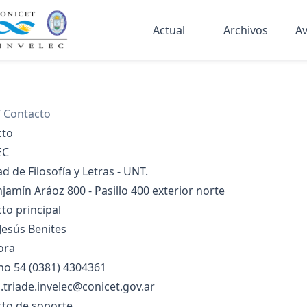
Actual
Archivos
Av
/
Contacto
cto
EC
ad de Filosofía y Letras - UNT.
njamín Aráoz 800 - Pasillo 400 exterior norte
to principal
Jesús Benites
ora
ono
54 (0381) 4304361
a.triade.invelec@conicet.gov.ar
to de soporte