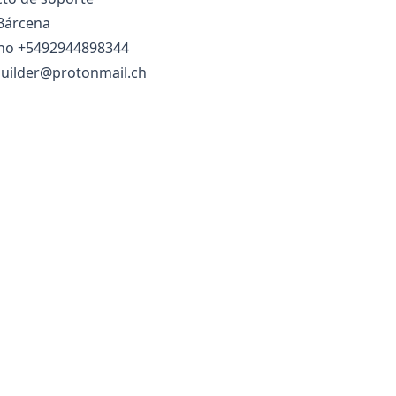
 Bárcena
ono
+5492944898344
builder@protonmail.ch